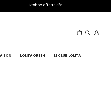
Livraison offerte dès 39€ d’achat en France métr
MAISON
LOLITA GREEN
LE CLUB LOLITA